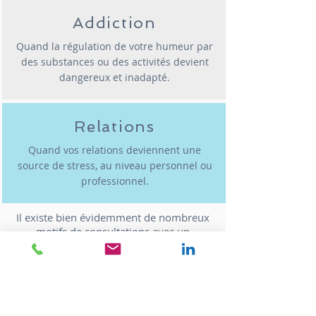
Addiction
Quand la régulation de votre humeur par
des substances ou des activités devient
dangereux et inadapté.
Relations
Quand vos relations deviennent une
source de stress, au niveau personnel ou
professionnel.
Il existe bien évidemment de nombreux
motifs de consultations avec un
professionnel.
Il se peut que vous cherchiez un
meilleur
équilibre de vie
ou une
meilleure
qualité de vie.
Vous n'avez pas besoin d'avoir été